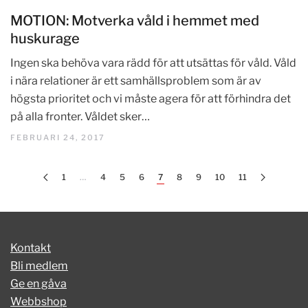
MOTION: Motverka våld i hemmet med
huskurage
Ingen ska behöva vara rädd för att utsättas för våld. Våld
i nära relationer är ett samhällsproblem som är av
högsta prioritet och vi måste agera för att förhindra det
på alla fronter. Våldet sker…
FEBRUARI 24, 2017
1
…
4
5
6
7
8
9
10
11
Kontakt
Bli medlem
Ge en gåva
Webbshop