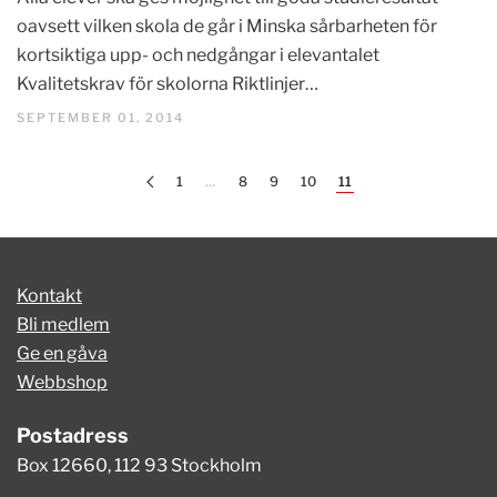
oavsett vilken skola de går i Minska sårbarheten för
kortsiktiga upp- och nedgångar i elevantalet
Kvalitetskrav för skolorna Riktlinjer…
SEPTEMBER 01, 2014
1
…
8
9
10
11
Kontakt
Bli medlem
Ge en gåva
Webbshop
Postadress
Box 12660, 112 93 Stockholm