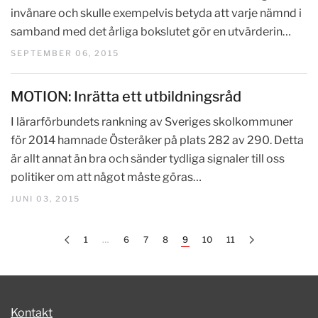
invånare och skulle exempelvis betyda att varje nämnd i
samband med det årliga bokslutet gör en utvärderin…
SEPTEMBER 06, 2015
MOTION: Inrätta ett utbildningsråd
I lärarförbundets rankning av Sveriges skolkommuner
för 2014 hamnade Österåker på plats 282 av 290. Detta
är allt annat än bra och sänder tydliga signaler till oss
politiker om att något måste göras…
JUNI 03, 2015
1
…
6
7
8
9
10
11
Kontakt