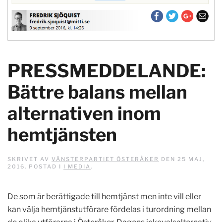
PRESSMEDDELANDE:
Bättre balans mellan
alternativen inom
hemtjänsten
SKRIVET AV
VÄNSTERPARTIET ÖSTERÅKER
DEN
25 MAJ,
2016
. POSTAD I
I MEDIA
.
De som är berättigade till hemtjänst men inte vill eller
kan välja hemtjänstutförare fördelas i turordning mellan