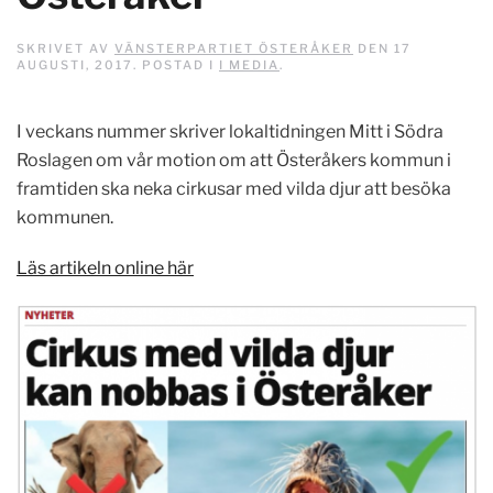
SKRIVET AV
VÄNSTERPARTIET ÖSTERÅKER
DEN
17
AUGUSTI, 2017
. POSTAD I
I MEDIA
.
I veckans nummer skriver lokaltidningen Mitt i Södra
Roslagen om vår motion om att Österåkers kommun i
framtiden ska neka cirkusar med vilda djur att besöka
kommunen.
Läs artikeln online här