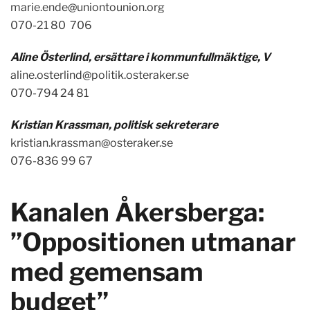
marie.ende@uniontounion.org
070-21 80 706
Aline Österlind, ersättare i kommunfullmäktige, V
aline.osterlind@politik.osteraker.se
070-794 24 81
Kristian Krassman, politisk sekreterare
kristian.krassman@osteraker.se
076-836 99 67
Kanalen Åkersberga:
”Oppositionen utmanar
med gemensam
budget”