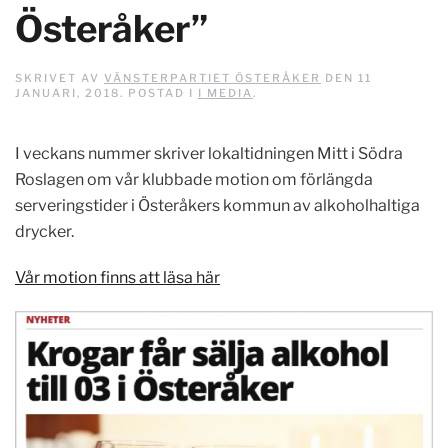
Österåker”
SKRIVET AV
VÄNSTERPARTIET ÖSTERÅKER
DEN
11
JANUARI, 2018
. POSTAD I
I MEDIA
.
I veckans nummer skriver lokaltidningen Mitt i Södra
Roslagen om vår klubbade motion om förlängda
serveringstider i Österåkers kommun av alkoholhaltiga
drycker.
Vår motion finns att läsa här