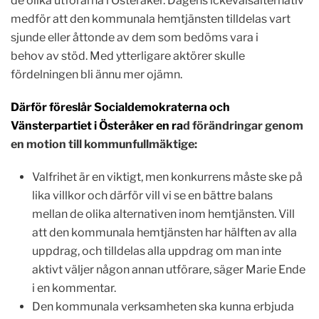
de olika utförarna i Österåker. Dagens ickevalsalternativ
medför att den kommunala hemtjänsten tilldelas vart
sjunde eller åttonde av dem som bedöms vara i
behov av stöd. Med ytterligare aktörer skulle
fördelningen bli ännu mer ojämn.
Därför föreslår Socialdemokraterna och
Vänsterpartiet i Österåker en ra
d förändringar genom
en motion till kommunfullmäktige:
Valfrihet är en viktigt, men konkurrens måste ske på
lika villkor och därför vill vi se en bättre balans
mellan de olika alternativen inom hemtjänsten. Vill
att den kommunala hemtjänsten har hälften av alla
uppdrag, och tilldelas alla uppdrag om man inte
aktivt väljer någon annan utförare, säger Marie Ende
i en kommentar.
Den kommunala verksamheten ska kunna erbjuda