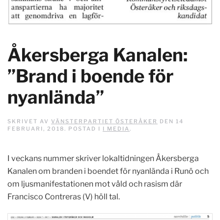
Åkersberga Kanalen:
”Brand i boende för
nyanlända”
SKRIVET AV
VÄNSTERPARTIET ÖSTERÅKER
DEN
14
FEBRUARI, 2018
. POSTAD I
I MEDIA
.
I veckans nummer skriver lokaltidningen Åkersberga
Kanalen om branden i boendet för nyanlända i Runö och
om ljusmanifestationen mot våld och rasism där
Francisco Contreras (V) höll tal.