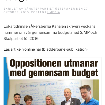
SKRIVET AV
VÄNSTERPARTIET ÖSTERÅKER
DEN
27
OKTOBER, 2015
. POSTAD I
I MEDIA
.
Lokaltidningen Åkersberga Kanalen skriver i veckans
nummer om vår gemensamma budget med S, MP och
Skolpartiet för 2016.
Läs artikeln online här (blädderbar e-publikation)