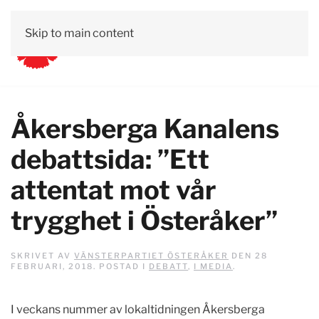
Skip to main content
Åkersberga Kanalens
debattsida: ”Ett
attentat mot vår
trygghet i Österåker”
SKRIVET AV
VÄNSTERPARTIET ÖSTERÅKER
DEN
28
FEBRUARI, 2018
. POSTAD I
DEBATT
,
I MEDIA
.
I veckans nummer av lokaltidningen Åkersberga