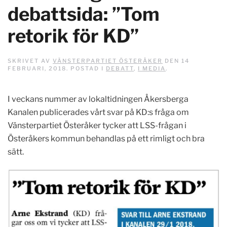
debattsida: ”Tom
retorik för KD”
SKRIVET AV
VÄNSTERPARTIET ÖSTERÅKER
DEN
14
FEBRUARI, 2018
. POSTAD I
DEBATT
,
I MEDIA
.
I veckans nummer av lokaltidningen Åkersberga
Kanalen publicerades vårt svar på KD:s fråga om
Vänsterpartiet Österåker tycker att LSS-frågan i
Österåkers kommun behandlas på ett rimligt och bra
sätt.