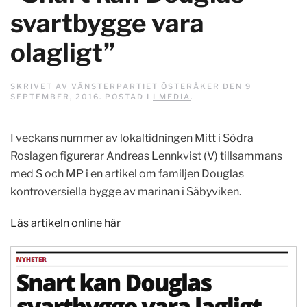
svartbygge vara
olagligt”
SKRIVET AV
VÄNSTERPARTIET ÖSTERÅKER
DEN
9
SEPTEMBER, 2016
. POSTAD I
I MEDIA
.
I veckans nummer av lokaltidningen Mitt i Södra
Roslagen figurerar Andreas Lennkvist (V) tillsammans
med S och MP i en artikel om familjen Douglas
kontroversiella bygge av marinan i Säbyviken.
Läs artikeln online här