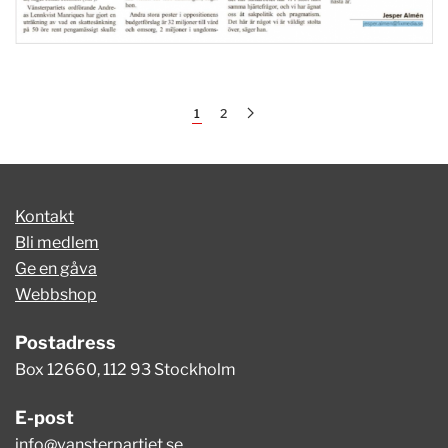
1
2
Kontakt
Bli medlem
Ge en gåva
Webbshop
Postadress
Box 12660, 112 93 Stockholm
E-post
info@vansterpartiet.se