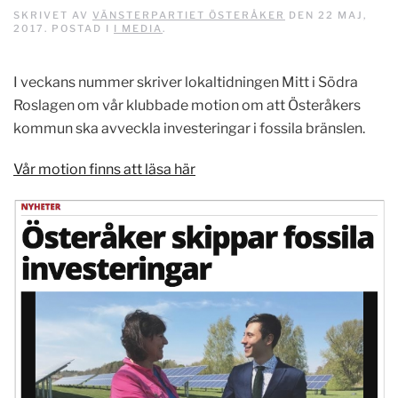
SKRIVET AV
VÄNSTERPARTIET ÖSTERÅKER
DEN
22 MAJ,
2017
. POSTAD I
I MEDIA
.
I veckans nummer skriver lokaltidningen Mitt i Södra
Roslagen om vår klubbade motion om att Österåkers
kommun ska avveckla investeringar i fossila bränslen.
Vår motion finns att läsa här