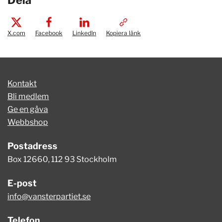
Dela
X.com
Facebook
LinkedIn
Kopiera länk
Kontakt
Bli medlem
Ge en gåva
Webbshop
Postadress
Box 12660, 112 93 Stockholm
E-post
info@vansterpartiet.se
Telefon