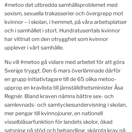
#metoo det utbredda samhällsproblemet med
sexism, sexuella trakasserier och övergrepp mot
kvinnor – i skolan, i hemmet, på våra arbetsplatser
och i samhället i stort. Hundratusentals kvinnor
har vittnat om den otrygghet som kvinnor
upplever i vårt samhälle.
Nu vill #metoo gå vidare med arbetet för att göra
Sverige tryggt. Den 6 mars överlämnade därför
en grupp initiativtagare till de 65 olika metoo-
upprop en kravlista till jämställdhetsminister Åsa
Regnér. Bland kraven nämns bättre sex- och
samlevnads- och samtyckesundervisning i skolan,
mer pengar till kvinnojourer, en nationell
visselblåsarfunktion för landets skolor, ökad
satsning på stöd och behandling, skärpta krav på