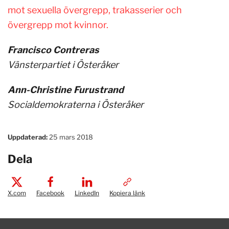
mot
sexuella övergrepp, trakasserier och
övergrepp mot kvinnor.
Francisco Contreras
Vänsterpartiet i Österåker
Ann-Christine Furustrand
Socialdemokraterna i Österåker
Uppdaterad:
25 mars 2018
Dela
X.com
Facebook
LinkedIn
Kopiera länk